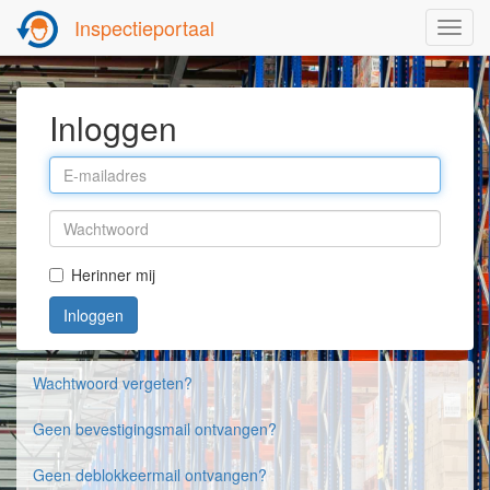
Inspectieportaal
Toggl
navig
Inloggen
Herinner mij
Wachtwoord vergeten?
Geen bevestigingsmail ontvangen?
Geen deblokkeermail ontvangen?